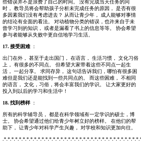
些错误并不是浪费了自己的时间。 没有完成当天任务的同
时， 教导员将会帮助孩子分析未完成任务的原因， 是否有很
多因素我们没有考虑进去？ 从而让青少年， 成人能够对事情
的结论有全面的看法。 对动植物分类的错误，也许来自于未
曾学习到的知识， 或者是漏看了书上的信息等等。 协会希望
参与者能够从失败中更自信地学习生活。
17. 接受困难
：
出门在外， 甚至于走出国门， 在语言， 生活习惯， 文化习俗
上， 有很多的不同点。 但希望大家带着这些不同点一起生
活， 一起分享。 求同存异， 这句话告诉我们，哪怕有很多困
难但是我们还是能找到一些共同点的。 而这些困难， 不相同
的语言， 文化，习俗，将会丰富我们的学识。 让大家更好的
投入到以后的学习和生活中！
18. 找到榜样
：
所有的科学辅导员， 都是在科学领域有一定学识的硕士，博
士。 协会希望通过他们给青少年树立好的榜样。 在他们的帮
助下， 让青少年对科学产生兴趣， 对学校和知识更加向往。
.*.*.*.*.*.*.*.*.*.*.*.*.*.*.*.*.*.*.*.*.*.*.*.*.*.*.*.*.*.*.*.*.*.*.*.*.