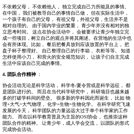
不依赖父母， 不依赖他人， 独立完成自己力所能及的事情。
在中国， 我们被教导自己的事情自己做， 但在实际生活中，
一个孩子有自己的父母， 有祖父母，外祖父母，生活并不是
相对自理的。 由于国内学业的繁重， 青少年并没有相对的独
立思考时间。 这点在协会活动中， 会被要求让青少年独立完
成一些项目，树立自己的观点并将其阐述。在营地的生活中也
会有所体现。比如， 餐后把餐具放到应该放置的平台上， 把
盘子杯子整理好。 自己整理自己的行李箱， 衣柜等等。 知道
怎样使用小刀， 和营火的安全规范知识， 让孩子们自主完成
生活中应该自己完成的事情。
4. 团队合作精神
：
协会活动无论是科学活动， 科学冬/夏令营或是科学远征， 都
是团队进行的。 而且在当代科学研究中， 科研项目也越来越
多的打破学科间的壁垒。 很多新的学科因此而诞生， 比如 物
理+大气=大气物理， 化学+生物=生物化学。 在科学研究飞速
发展的今天， 科学团队的力量远远大过于单个科学家的工作
能力。 而在以科学教育普及为主旨的OSI协会， 也推崇这种
团队合作的精神。 让青少年，成人学会交流， 以团队的形式
完成协会活动。