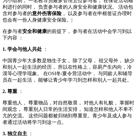
为小组制， 一名教导员最多管理五位参与者， 在保证活动顺
利进行的同时， 负责参与者的人身安全和健康状况。 活动包
含对参与者的
意外伤害保险
， 以及参与者在申根签证办理时
也会有一份人身健康安全保险。|
在参与者
安全和健康
的前提下， 参与者在活动中会学习到以
下内容 ：
1. 学会与他人共处
：
中国青少年大多数是独生子女， 除了父母， 祖父母外， 缺少
和别人一起生活的经历， 所以在性格上，容易产生内向，冷
漠等心理学现象。 在OSI冬/夏令营活动中， 与同龄人和辅导
员在一起生活， 能够让青少年学习到怎样和别人一起共处。
2. 尊重
：
尊重他人， 尊重物品，对自然敬畏， 对他人有礼貌， 掌握时
间观念， 尊重别人日常的生活安排， 知道怎样和他人不卑不
亢的交流。 这些问题都被归纳到尊重里。青少年及成人参与
者通过活动将学习到这一点。
3. 独立自主
：