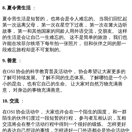
8. 夏令营生活
：
夏令营生活是短暂的， 也将会是令人难忘的。 当我们回忆起
第一次远离父母， 第一次在星空下过夜， 第一次在篝火边听
故事， 第一和其他国家的同龄人用外语交流，交朋友。 这样
的生活是会让自己一生难忘的。 这不是简单的旅游， 我们也
许能在埃菲尔铁塔下每年拍一张照片， 但和伙伴之间的那一
段难忘旅程却是不可复制的。
9. 善意
：
在OSI 协会的科学教育普及活动中， 协会希望让大家更多的
了解可持续发展。 了解不同的生态体系。 了解哪怕是一个小
小的昆虫， 也有它自己的生命。 让大家对自然万物充满善
意， 对身边的事物充满善意。
10. 交流
：
在OSI 协会活动中， 大家也许会在一个陌生的国度， 和一群
陌生的伙伴们度过一段短暂的行程， 参与者互相认识，互相
交流将会在整个活动行程中得到一个很好的锻炼。 怎样更好
的表达自己想说的事情，怎样讲好一门外语都会是协会活动中