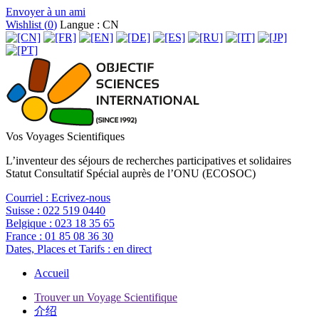
Envoyer à un ami
Wishlist (
0
)
Langue : CN
Vos Voyages Scientifiques
L’inventeur des séjours de recherches participatives et solidaires
Statut Consultatif Spécial auprès de l’ONU (ECOSOC)
Courriel :
Ecrivez-nous
Suisse :
022 519 0440
Belgique :
023 18 35 65
France :
01 85 08 36 30
Dates, Places et Tarifs :
en direct
Accueil
Trouver un Voyage Scientifique
介绍