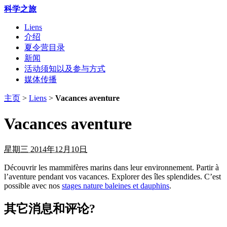
科学之旅
Liens
介绍
夏令营目录
新闻
活动须知以及参与方式
媒体传播
主页
>
Liens
>
Vacances aventure
Vacances aventure
星期三 2014年12月10日
Découvrir les mammifères marins dans leur environnement. Partir à
l’aventure pendant vos vacances. Explorer des îles splendides. C’est
possible avec nos
stages nature baleines et dauphins
.
其它消息和评论?