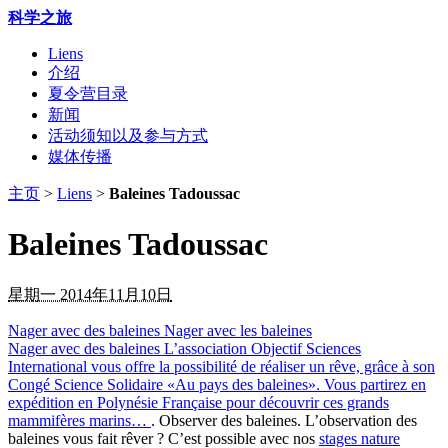
科学之旅
Liens
介绍
夏令营目录
新闻
活动须知以及参与方式
媒体传播
主页
>
Liens
>
Baleines Tadoussac
Baleines Tadoussac
星期一 2014年11月10日
Nager avec des baleines
Nager avec les baleines
Nager avec des baleines
L’association Objectif Sciences
International vous offre la possibilité de réaliser un rêve, grâce à son
Congé Science Solidaire «Au pays des baleines». Vous partirez en
expédition en Polynésie Française pour découvrir ces grands
mammifères marins…
. Observer des baleines. L’observation des
baleines vous fait rêver ? C’est possible avec nos
stages nature