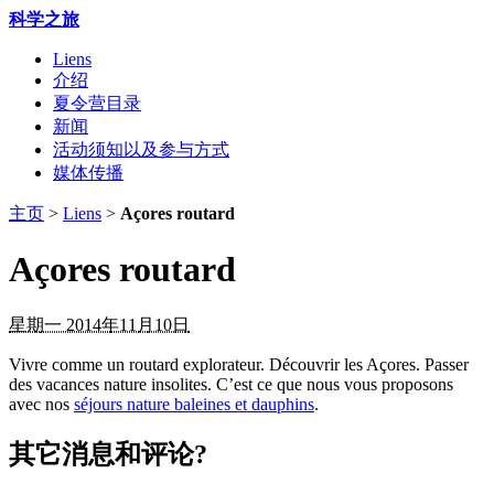
科学之旅
Liens
介绍
夏令营目录
新闻
活动须知以及参与方式
媒体传播
主页
>
Liens
>
Açores routard
Açores routard
星期一 2014年11月10日
Vivre comme un routard explorateur. Découvrir les Açores. Passer
des vacances nature insolites. C’est ce que nous vous proposons
avec nos
séjours nature baleines et dauphins
.
其它消息和评论?