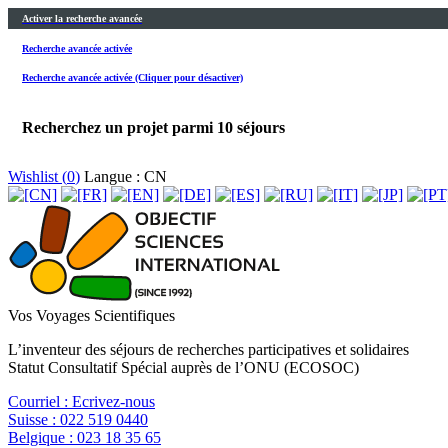
Activer la recherche avancée
Recherche avancée activée
Recherche avancée activée (Cliquer pour désactiver)
Recherchez un projet parmi
10
séjours
Wishlist (
0
)
Langue : CN
Vos Voyages Scientifiques
L’inventeur des séjours de recherches participatives et solidaires
Statut Consultatif Spécial auprès de l’ONU (ECOSOC)
Courriel :
Ecrivez-nous
Suisse :
022 519 0440
Belgique :
023 18 35 65