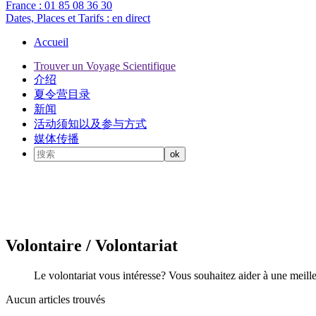
France :
01 85 08 36 30
Dates, Places et Tarifs :
en direct
Accueil
Trouver un Voyage Scientifique
介绍
夏令营目录
新闻
活动须知以及参与方式
媒体传播
Volontaire / Volontariat
Le volontariat vous intéresse? Vous souhaitez aider à une mei
Aucun articles trouvés